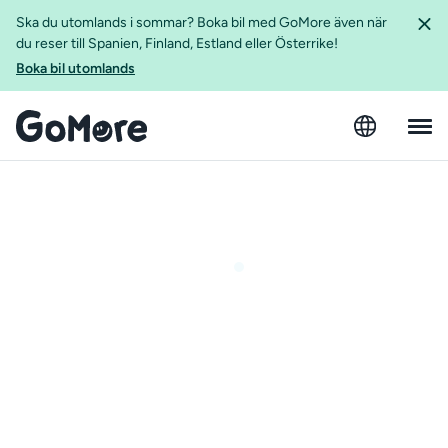
Ska du utomlands i sommar? Boka bil med GoMore även när
du reser till Spanien, Finland, Estland eller Österrike!
Boka bil utomlands