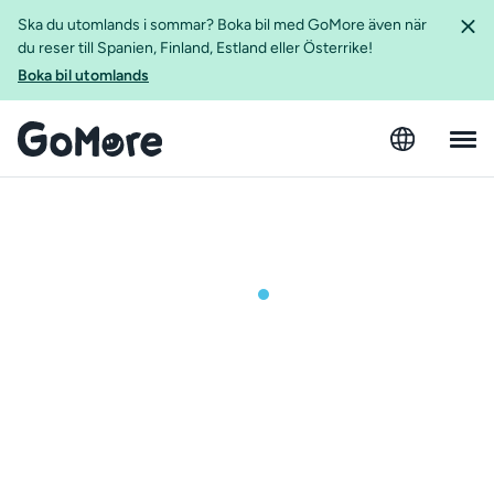
Ska du utomlands i sommar? Boka bil med GoMore även när
du reser till Spanien, Finland, Estland eller Österrike!
Boka bil utomlands