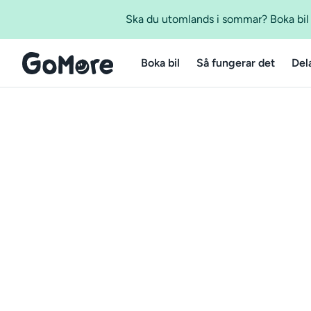
Ska du utomlands i sommar? Boka bil m
Boka bil
Så fungerar det
Del