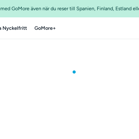
ed GoMore även när du reser till Spanien, Finland, Estland ell
a Nyckelfritt
GoMore+