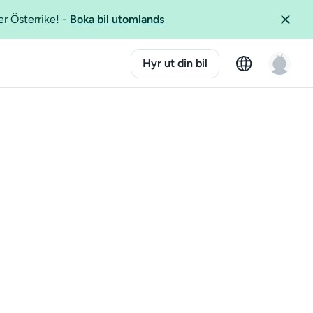
er Österrike!
-
Boka bil utomlands
Hyr ut din bil